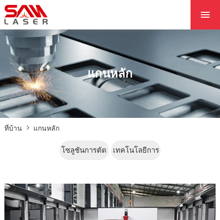
ที่บ้าน
เกี่ยวกับเรา
ผลิตภัณฑ์
แกนหลัก
โครงการ
ข่าว
ติดต่อเรา
ที่บ้าน
แกนหลัก
แกนหลัก
โซลูชันการตัด
เทคโนโลยีการ
ตัด