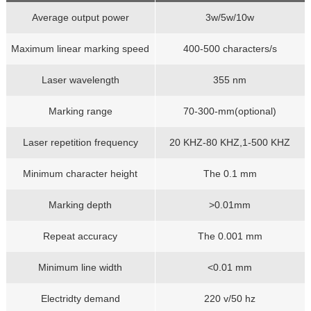
Average output power
3w/5w/10w
Maximum linear marking speed
400-500 characters/s
Laser wavelength
355 nm
Marking range
70-300-mm(optional)
Laser repetition frequency
20 KHZ-80 KHZ,1-500 KHZ
Minimum character height
The 0.1 mm
Marking depth
>0.01mm
Repeat accuracy
The 0.001 mm
Minimum line width
<0.01 mm
Electridty demand
220 v/50 hz