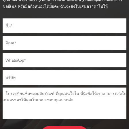
ขออีเมล หรือมือถือหน่อยได้มั้ยคะ ฉันจะส่งใบเสนอราคาไปให้