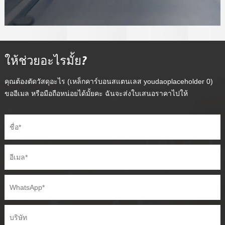
ให้ช่วยอะไรมั้ย?
คุณต้องตัดวัสดุอะไร (เหล็กคาร์บอนสแตนเลส youdaoplaceholder 0)
ขออีเมล หรือมือถือหน่อยได้มั้ยคะ ฉันจะส่งใบเสนอราคาไปให้