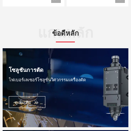
แกนหลัก
ข้อดีหลัก
โซลูชันการตัด
ไฟเบอร์เลเซอร์โซลูชั่นวิศวกรรมเครื่องตัด
ดูเพิ่มเติม