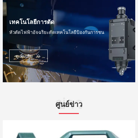
เทคโนโลยีการตัด
หัวตัดไฟฟ้าอัจฉริยะตัดเทคโนโลยีป้องกันการชน
ดูเพิ่มเติม
ข่าว
ศูนย์ข่าว